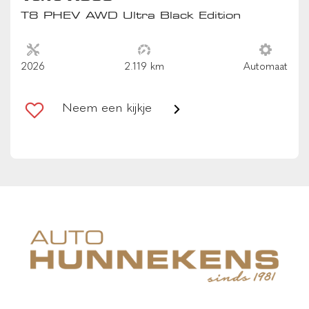
Geïntegreerde zittingverhoger in middelste zitplaats
T8 PHEV AWD Ultra Black Edition
tweede zitrij
houtafwerking interieur
2026
2.119 km
Automaat
interieur voorverwarmingsinstallatie
keyless entry/start
Neem een kijkje
Nappa leder bekleding met comfortstoelen
sfeerverlichting
stoel ventilatie voor
stuur kunstleder
stuurwiel multifunctioneel
voorstoelen verwarmd
Zongordijnen achterportieren
VEILIGHEID