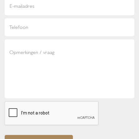
dimlichten automatisch
Elektrisch bedienbaar glazen panoramisch schuif-/kanteldak
met elektrisch bedienbaar zonnescherm
elektrisch bedienbare achterklep met sensorsturing
koplampreiniging
LED dagrijverlichting
matrix LED koplampen
regensensor
INFOTAINMENT
Apple Carplay/Android Auto
Bluetooth telefoonvoorbereiding
boordcomputer
connected services