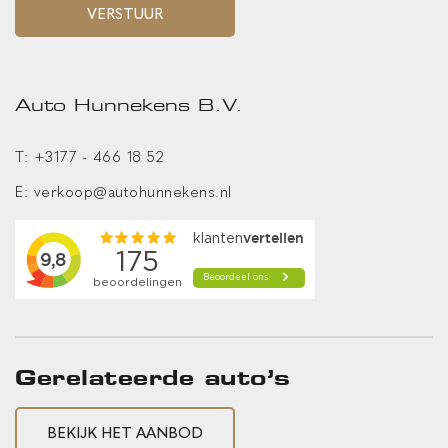
VERSTUUR
DAB ontvanger
Draadloos telefoon opladen
Grafisch Head-up Display voor weergave van de ingestelde
Auto Hunnekens B.V.
snelheid van de adaptieve cruise control,
verkeersbordenherkenning en navigatie aanwijzingen
T:
+3177 - 466 18 52
Harman Kardon audiosysteem
E:
verkoop@autohunnekens.nl
navigatiesysteem full map
volledig digitaal instrumentenpaneel
INTERIEUR & COMFORT
kunstlederen interieurdelen
Gerelateerde auto’s
Massagefunctie voorstoelen
Verwarmbare zittingen buitenste zitplaatsen tweede zitrij
BEKIJK HET AANBOD