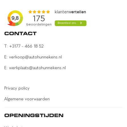
achteropkomend verkeer waarschuwing
achteruitrij assistent
actieve noodgeval assistent
CONTACT
alarm klasse 1(startblokkering)
T: +3177 - 466 18 52
Anti Blokkeer Systeem
E: verkoop@autohunnekens.nl
automatische snelheids begrenzing
E: werkplaats@autohunnekens.nl
Autonomous Emergency Braking
bandenspanningscontrolesysteem
bestuurdersairbag
Privacy policy
bots herkenning en activatie
Algemene voorwaarden
bots waarschuwing systeem
OPENINGSTIJDEN
Brake Assist System
cruise control adaptief met Stop&Go en stuurhulp