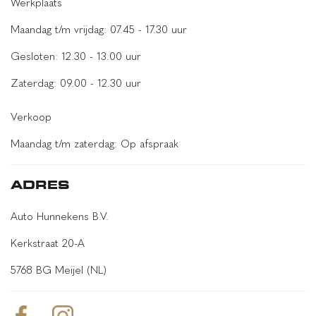
Werkplaats
dodehoekdetectie met correctie
Maandag t/m vrijdag: 07.45 - 17.30 uur
elektronische remkrachtverdeling
Gesloten: 12.30 - 13.00 uur
Elektronisch Stabiliteits Programma
Zaterdag: 09.00 - 12.30 uur
grootlichtassistent
Verkoop
hill hold functie
hoofd airbag(s) voor
Maandag t/m zaterdag: Op afspraak
hoofdsteunen actief
ADRES
kruisend verkeer detectie
parkeersensor voor en achter
Auto Hunnekens B.V.
passagiersairbag
Kerkstraat 20-A
rijstrooksensor met correctie
5768 BG Meijel (NL)
uitwijk assistent
verkeersbord detectie