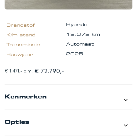
Hybride
12.372 km
Automaat
2025
€ 72.790,-
€ 1.471,- p.m.
Kenmerken
Merk
Volvo
Opties
Model
XC90
Type
2.0 T8 Plug-in hybrid AWD