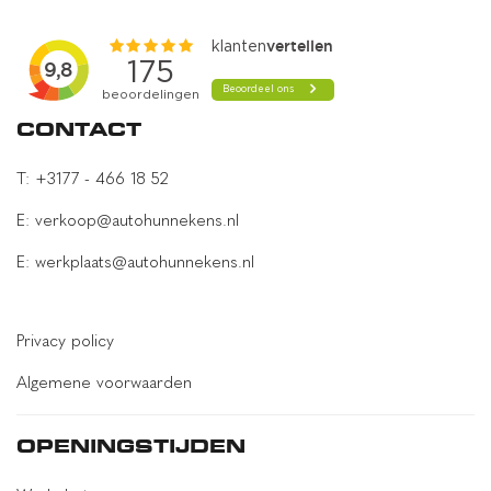
Detection
parkeer assistent
parkeersensor achter
parkeersensor voor
CONTACT
Uitschakelbare passagiersairbag t.b.v. kinderzitje
T: +3177 - 466 18 52
verkeersbord detectie
E: verkoop@autohunnekens.nl
vermoeidheids herkenning
E: werkplaats@autohunnekens.nl
zij airbag(s) voor
OVERIG
Privacy policy
Algemene voorwaarden
Achteruitrij camera
Adaptive cruise control
OPENINGSTIJDEN
Airco