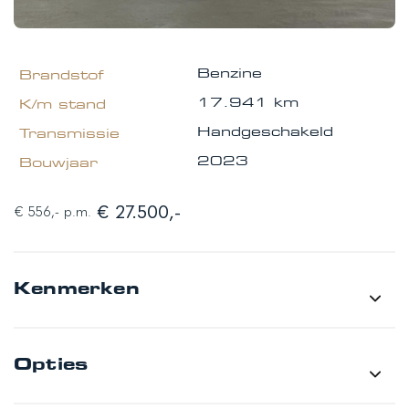
Benzine
17.941 km
Handgeschakeld
2023
€ 27.500,-
€ 556,- p.m.
Kenmerken
Merk
Ford
Opties
Model
Kuga
Type
1.5 EcoBoost ST-Line X