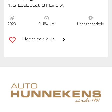
Anti Blokkeer Systeem
1.5 EcoBoost ST-Line X
Bandenspanningscontrole systeem
bestuurdersairbag
2023
21.184 km
Handgeschakeld
camera voor
cruise control adaptief
Neem een kijkje
Cruise Control incl. Adjustable Speed Limiting Device
(ASLD)
dodehoek detectie
Elektronisch Stabiliteits Programma
grootlichtassistent
hill hold functie
hoofd airbag(s) achter
hoofd airbag(s) voor
Lane Departure Warning/Lane Keeping Aid en Road Edge