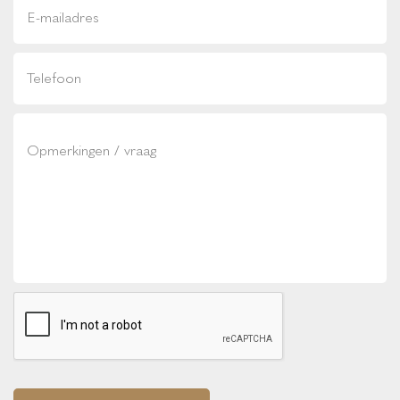
12.3 inch personaliseerbare Digital Cockpit
Bang & Olufsen audiosysteem met 9 speakers en 1
subwoofer
boordcomputer
DAB ontvanger
FordPass Connect - Embedded Modem
head-up display
multimedia-voorbereiding
Navigatiesysteem met 8inch touchscreen, SYNC 3
Bluetooth®/Voice Control, DAB+
INTERIEUR & COMFORT
Achterbank in 2 delen (60/40) neerklapbaar en
verschuifbaar in lengte richting