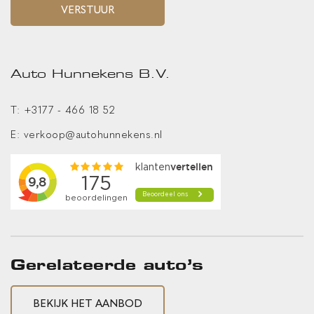
achterbank verwarmd
VERSTUUR
Automatisch dimmende binnenspiegel
Automatische airco met 3 zones en bediening voor
achterpassagiers
Auto Hunnekens B.V.
Elektrisch bedienbare portierramen rondom
T:
+3177 - 466 18 52
Elektrisch verwarmbare voorstoelen
E:
verkoop@autohunnekens.nl
FordPower startbutton
In hoogte verstelbare bestuurdersstoel inclusief
lendensteunverstelling
In hoogte verstelbare passagiersstoel
lederen stuurwiel
Lederen stuurwiel in ST-Line design met afgeplatte
Gerelateerde auto’s
onderkant
Middenarmsteun achter met bekerhouders
BEKIJK HET AANBOD