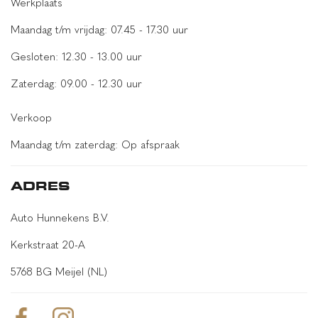
Werkplaats
Android Auto
Maandag t/m vrijdag: 07.45 - 17.30 uur
Apple Carplay
Gesloten: 12.30 - 13.00 uur
Bang & Olufsen geluidsysteem
BOVAG garantie
Zaterdag: 09.00 - 12.30 uur
Camera
Verkoop
Carplay
Maandag t/m zaterdag: Op afspraak
Climate control
DAB
ADRES
Dode hoek assistent
Auto Hunnekens B.V.
Driver Assistance Pack
Kerkstraat 20-A
Elektrische kofferklep
5768 BG Meijel (NL)
Elektrisch verstelbare bestuurdersstoel
Head-up Display